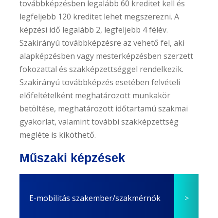
továbbképzésben legalább 60 kreditet kell és
e
legfeljebb 120 kreditet lehet megszerezni. A
n
képzési idő legalább 2, legfeljebb 4 félév.
t
Szakirányú továbbképzésre az vehető fel, aki
alapképzésben vagy mesterképzésben szerzett
fokozattal és szakképzettséggel rendelkezik.
Szakirányú továbbképzés esetében felvételi
előfeltételként meghatározott munkakör
betöltése, meghatározott időtartamú szakmai
gyakorlat, valamint további szakképzettség
megléte is kiköthető.
Műszaki képzések
E-mobilitás szakember/szakmérnök