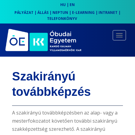
HU
|
EN
PÁLYÁZAT
|
ÁLLÁS
|
NEPTUN
|
E-LEARNING
|
INTRANET
|
TELEFONKÖNYV
S
k
TOGGLE
i
p
t
o
Szakirányú
m
a
továbbképzés
i
n
c
A szakirányú továbbképzésben az alap- vagy a
o
mesterfokozatot követően további szakirányú
n
szakképzettség szerezhető. A szakirányú
t