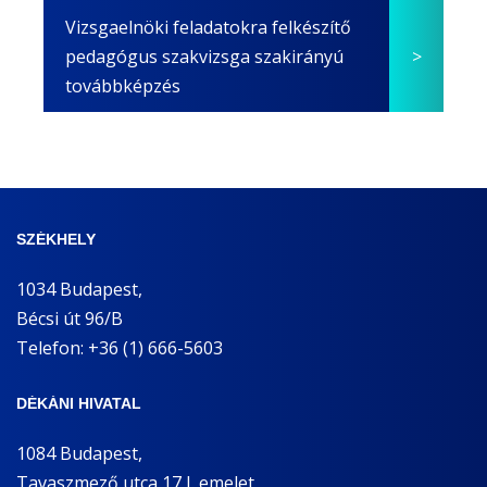
Vizsgaelnöki feladatokra felkészítő
pedagógus szakvizsga szakirányú
továbbképzés
SZÉKHELY
1034 Budapest,
Bécsi út 96/B
Telefon: +36 (1) 666-5603
DÉKÁNI HIVATAL
1084 Budapest,
Tavaszmező utca 17 I. emelet