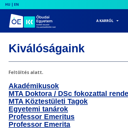
HU
|
EN
S
k
A KARRÓL
i
p
t
Kiválóságaink
o
m
a
Feltöltés alatt.
i
n
Akadémikusok
c
MTA Doktora / DSc fokozattal rend
o
MTA Köztestületi Tagok
n
Egyetemi tanárok
t
Professor Emeritus
e
Professor Emerita