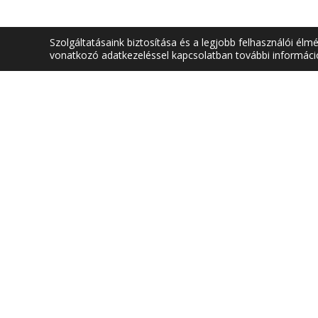
Szolgáltatásaink biztosítása és a legjobb felhasználói él
vonatkozó adatkezeléssel kapcsolatban további informác
SZÉKHELY
DÉKÁNI HIV
1034 Budapest,
1084 Budap
Bécsi út 96/B
Tavaszmező 
Telefon: +36 (1) 666-5603
Telefon: +3