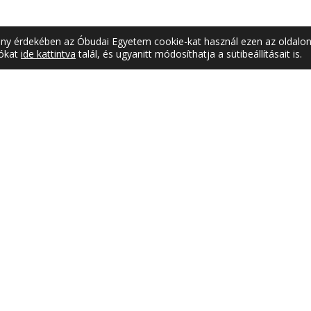
mény érdekében az Óbudai Egyetem cookie-kat használ ezen az oldalon
iókat
ide kattintva
talál, és ugyanitt módosíthatja a sütibeállításait is.
ATAL
SAJTÓSZOBA
est,
Sajtókapcsolat
utca 17 I. emelet
Sajtófigyelő
6 (1) 666-5101
Hírmondó
Videótár