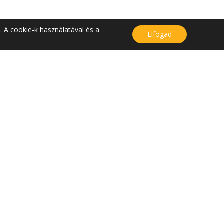
. A cookie-k használatával és a
Elfogad
KAPCSOLAT
Kapcsolat
Közérdekű adatok
Bejelentés
Adatvédelem
Cookie nyilatkozat