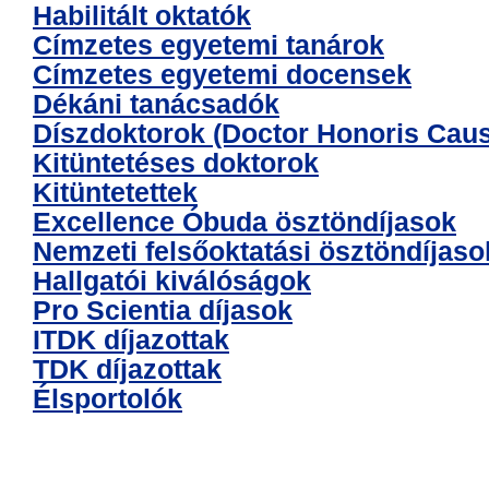
n
Habilitált oktatók
t
Címzetes egyetemi tanárok
Címzetes egyetemi docensek
Dékáni tanácsadók
Díszdoktorok (Doctor Honoris Cau
Kitüntetéses doktorok
Kitüntetettek
Excellence Óbuda ösztöndíjasok
Nemzeti felsőoktatási ösztöndíjaso
Hallgatói kiválóságok
Pro Scientia díjasok
ITDK díjazottak
TDK díjazottak
Élsportolók