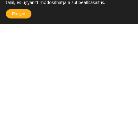
talál, és ugyanitt módosíthatja a sütibeállításait is.
Elfogad
SZÉKHELY
1034 Budapest,
Bécsi út 96/B
Telefon: +36 (1) 666-5603