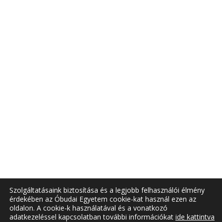
Szolgáltatásaink biztosítása és a legjobb felhasználói élmény
érdekében az Óbudai Egyetem cookie-kat használ ezen az
oldalon. A cookie-k használatával és a vonatkozó
adatkezeléssel kapcsolatban további információkat
ide kattintva