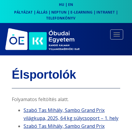
HU
|
EN
PÁLYÁZAT
|
ÁLLÁS
|
NEPTUN
|
E-LEARNING
|
INTRANET
|
TELEFONKÖNYV
S
k
TOGGLE
i
p
t
o
Élsportolók
m
a
i
n
Folyamatos feltöltés alatt.
c
Szabó Tas Mihály, Sambo Grand Prix
o
világkupa, 2025, 64 kg súlycsoport – 1. hely
n
Szabó Tas Mihály, Sambo Grand Prix
t