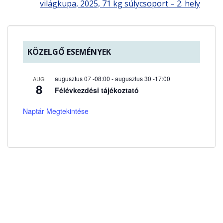
világkupa, 2025, 71 kg súlycsoport – 2. hely
e
n
t
KÖZELGŐ ESEMÉNYEK
augusztus 07 -08:00
-
augusztus 30 -17:00
AUG
8
Félévkezdési tájékoztató
Naptár Megtekintése