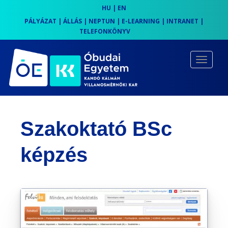
HU
|
EN
PÁLYÁZAT
|
ÁLLÁS
|
NEPTUN
|
E-LEARNING
|
INTRANET
|
TELEFONKÖNYV
S
k
TOGGLE
i
p
t
o
Szakoktató BSc
m
a
képzés
i
n
c
o
n
t