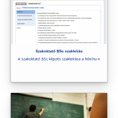
e
n
t
Szakoktató BSc szakleírás
A szakoktató BSc képzés szakleírása a felvi.hu-n