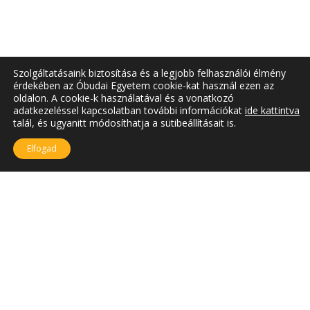
Szolgáltatásaink biztosítása és a legjobb felhasználói élmény
érdekében az Óbudai Egyetem cookie-kat használ ezen az
oldalon. A cookie-k használatával és a vonatkozó
adatkezeléssel kapcsolatban további információkat
ide kattintva
talál, és ugyanitt módosíthatja a sütibeállításait is.
Elfogad