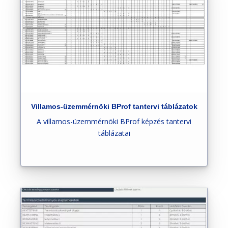
Villamos-üzemmérnöki BProf tantervi táblázatok
A villamos-üzemmérnöki BProf képzés tantervi
táblázatai