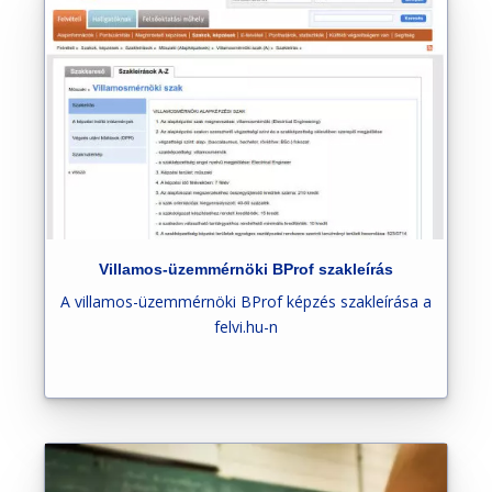
e
n
t
Villamos-üzemmérnöki BProf szakleírás
A villamos-üzemmérnöki BProf képzés szakleírása a
felvi.hu-n