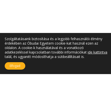
Szolgáltatásaink biztosítása és a legjobb felhasználói élmény
érdekében az Óbudai Egyetem cookie-kat használ ezen az
oldalon. A cookie-k használatával és a vonatkozó
adatkezeléssel kapcsolatban további információkat
ide kattintva
talál, és ugyanitt módosíthatja a sütibeállításait is.
Elfogad