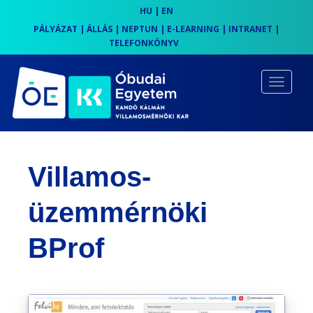
HU
|
EN
PÁLYÁZAT
|
ÁLLÁS
|
NEPTUN
|
E-LEARNING
|
INTRANET
|
TELEFONKÖNYV
S
k
TOGGLE
i
p
t
o
Villamos-
m
a
üzemmérnöki
i
n
BProf
c
o
n
t