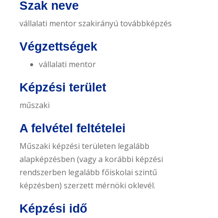
Szak neve
e
n
vállalati mentor szakirányú továbbképzés
t
Végzettségek
vállalati mentor
Képzési terület
műszaki
A felvétel feltételei
Műszaki képzési területen legalább
alapképzésben (vagy a korábbi képzési
rendszerben legalább főiskolai szintű
képzésben) szerzett mérnöki oklevél.
Képzési idő