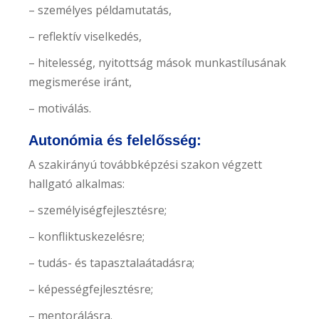
– személyes példamutatás,
– reflektív viselkedés,
– hitelesség, nyitottság mások munkastílusának
megismerése iránt,
– motiválás.
Autonómia és felelősség:
A szakirányú továbbképzési szakon végzett
hallgató alkalmas:
– személyiségfejlesztésre;
– konfliktuskezelésre;
– tudás- és tapasztalaátadásra;
– képességfejlesztésre;
– mentorálásra.