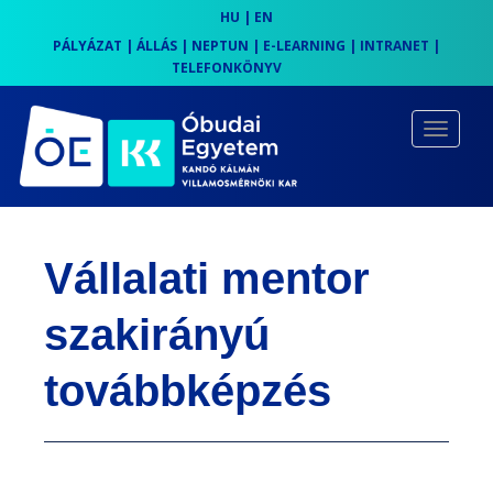
HU
|
EN
PÁLYÁZAT
|
ÁLLÁS
|
NEPTUN
|
E-LEARNING
|
INTRANET
|
TELEFONKÖNYV
S
k
TOGGLE
i
p
t
o
Vállalati mentor
m
a
szakirányú
i
n
továbbképzés
c
o
n
t