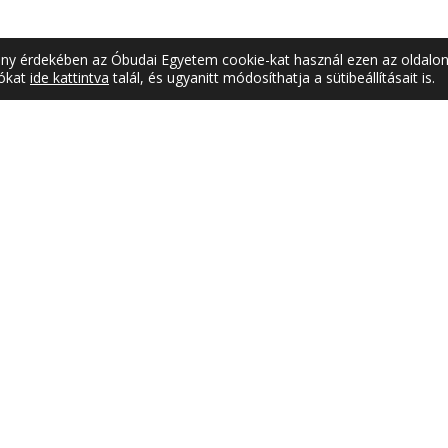
mény érdekében az Óbudai Egyetem cookie-kat használ ezen az oldalon
iókat
ide kattintva
talál, és ugyanitt módosíthatja a sütibeállításait is.
ATAL
SAJTÓSZOBA
est,
Sajtókapcsolat
utca 17 I. emelet
Sajtófigyelő
6 (1) 666-5101
Hírmondó
Videótár