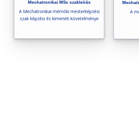
n
Mechatronikai MSc szakleírás
Mechatr
t
A Mechatronikai mérnöki mesterképzési
A me
szak képzési és kimeneti követelménye