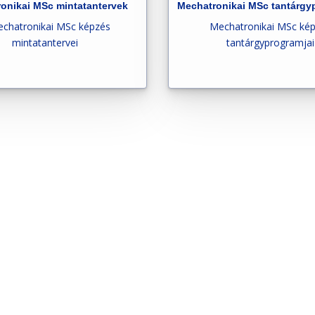
onikai MSc mintatantervek
Mechatronikai MSc tantárg
chatronikai MSc képzés
Mechatronikai MSc ké
mintatantervei
tantárgyprogramjai