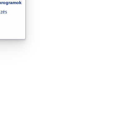
yprogramok
pzés