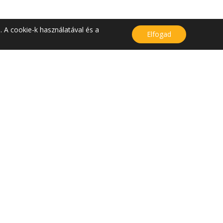
. A cookie-k használatával és a
Elfogad
KAPCSOLAT
Kapcsolat
Közérdekű adatok
Bejelentés
Adatvédelem
Cookie nyilatkozat