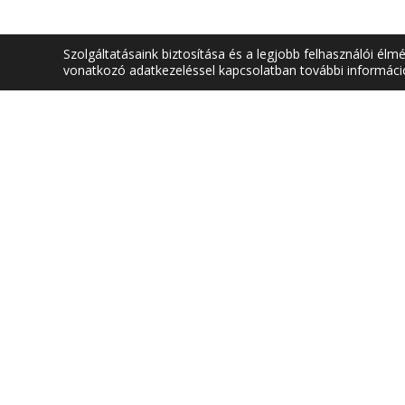
Szolgáltatásaink biztosítása és a legjobb felhasználói él
vonatkozó adatkezeléssel kapcsolatban további informác
SZÉKHELY
DÉKÁNI HIV
1034 Budapest,
1084 Budap
Bécsi út 96/B
Tavaszmező 
Telefon: +36 (1) 666-5603
Telefon: +3