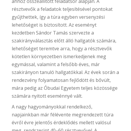
ahhoz összeállított feladatsor alapján. A
résztvevők a feladatok teljesítésével pontokat
gyűjthettek, így a túra egyben versenyzési
lehetőséget is biztosított. Az eseményt
kezdetben Sándor Tamás szervezte a
szakirányválasztás előtt álló hallgatók számára,
lehetőséget teremtve arra, hogy a résztvevők
kötetlen környezetben ismerkedjenek meg
egymással, valamint a felsőbb éves, már
szakirányon tanuló hallgatókkal. Az évek során a
rendezvény folyamatosan fejlődött és bővült,
mára pedig az Óbudai Egyetem teljes közössége
számára nyitott eseménnyé vált.
A nagy hagyományokkal rendelkező,
napjainkban már félévente megrendezett túra
évről évre jelentős érdeklődés mellett valósul
meg, rendszerint 40–60 résztvevővel. A