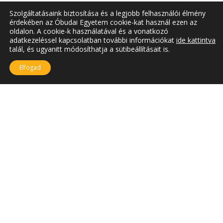
Szolgáltatásaink biztosítása és a legjobb felhasználói élmény
érdekében az Óbudai Egyetem cookie-kat használ ezen az
oldalon. A cookie-k használatával és a vonatkozó
adatkezeléssel kapcsolatban további információkat
ide kattintva
talál, és ugyanitt módosíthatja a sütibeállításait is.
Elfogad
SZÉKHELY