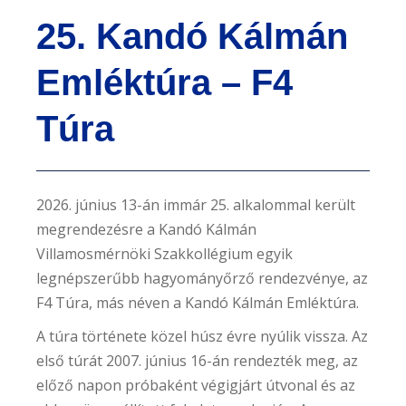
e
25. Kandó Kálmán
n
t
Emléktúra – F4
Túra
2026. június 13-án immár 25. alkalommal került
megrendezésre a Kandó Kálmán
Villamosmérnöki Szakkollégium egyik
legnépszerűbb hagyományőrző rendezvénye, az
F4 Túra, más néven a Kandó Kálmán Emléktúra.
A túra története közel húsz évre nyúlik vissza. Az
első túrát 2007. június 16-án rendezték meg, az
előző napon próbaként végigjárt útvonal és az