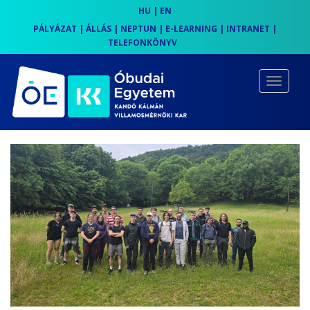
HU
|
EN
PÁLYÁZAT
|
ÁLLÁS
|
NEPTUN
|
E-LEARNING
|
INTRANET
|
TELEFONKÖNYV
S
k
TOGGLE
i
p
t
o
m
a
i
n
c
o
n
t