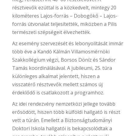
résztvevők ezúttal is a közkedvelt, mintegy 20
kilométeres Lajos-forrás – Dobogókő – Lajos-
forrás útvonalat teljesítették, miközben a Pilis
természeti szépségeit élvezhették.
Az esemény szervezését és lebonyolítását immár
több éve a Kandó Kálmán Villamosmérnöki
Szakkollégium végzi, Borsos Döníz és Sándor
Tamás koordinálásával. A jubileumi, 25. túra
különleges alkalmat jelentett, hiszen a
visszatérő résztvevők mellett számos új
érdeklődő is csatlakozott a programhoz.
Az idei rendezvény nemzetközi jellege tovább
erősödött, hiszen több külföldi hallgató is részt
vett a túrán. Emellett a Biztonságtudományi
Doktori Iskola hallgatói is bekapcsolódtak a