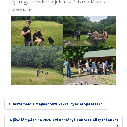
újra együtt fedezhetjük fel a Pilis csodálatos
útvonalait.
Bejegyzés
Beszámoló a Magyar Suzuki Zrt. gyárlátogatásáról
navigáció
A jövő lámpásai: A 2026. évi Borsányi–Lantos Hallgatói Ankét