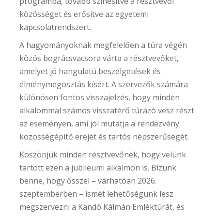
programba, tovább színesítve a résztvevői
közösséget és erősítve az egyetemi
kapcsolatrendszert.
A hagyományoknak megfelelően a túra végén
közös bográcsvacsora várta a résztvevőket,
amelyet jó hangulatú beszélgetések és
élménymegosztás kísért. A szervezők számára
különösen fontos visszajelzés, hogy minden
alkalommal számos visszatérő túrázó vesz részt
az eseményen, ami jól mutatja a rendezvény
közösségépítő erejét és tartós népszerűségét.
Köszönjük minden résztvevőnek, hogy velünk
tartott ezen a jubileumi alkalmon is. Bízunk
benne, hogy ősszel – várhatóan 2026.
szeptemberben – ismét lehetőségünk lesz
megszervezni a Kandó Kálmán Emléktúrát, és