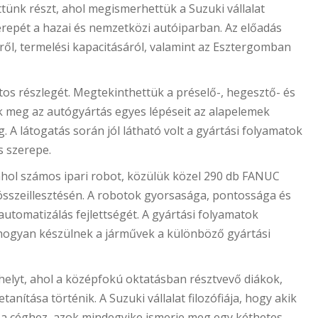
tünk részt, ahol megismerhettük a Suzuki vállalat
zerepét a hazai és nemzetközi autóiparban. Az előadás
l, termelési kapacitásáról, valamint az Esztergomban
tos részlegét. Megtekinthettük a préselő-, hegesztő- és
ük meg az autógyártás egyes lépéseit az alapelemek
. A látogatás során jól látható volt a gyártási folyamatok
s szerepe.
hol számos ipari robot, közülük közel 290 db FANUC
sszeillesztésén. A robotok gyorsasága, pontossága és
automatizálás fejlettségét. A gyártási folyamatok
 hogyan készülnek a járművek a különböző gyártási
elyt, ahol a középfokú oktatásban résztvevő diákok,
anítása történik. A Suzuki vállalat filozófiája, hogy akik
k a céghez, azok mindegyike ismerje meg egy kéthetes