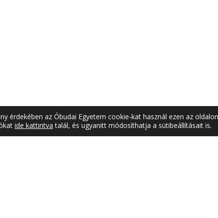
mény érdekében az Óbudai Egyetem cookie-kat használ ezen az oldalon
iókat
ide kattintva
talál, és ugyanitt módosíthatja a sütibeállításait is.
ATAL
SAJTÓSZOBA