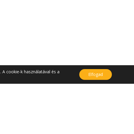
. A cookie-k használatával és a
Elfogad
KAPCSOLAT