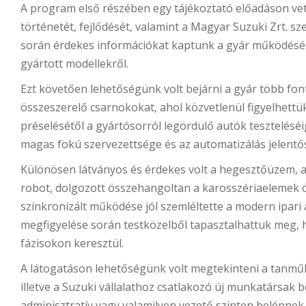
A program első részében egy tájékoztató előadáson vet
történetét, fejlődését, valamint a Magyar Suzuki Zrt. s
során érdekes információkat kaptunk a gyár működésérő
gyártott modellekről.
Ezt követően lehetőségünk volt bejárni a gyár több fon
összeszerelő csarnokokat, ahol közvetlenül figyelhett
préselésétől a gyártósorról legördülő autók teszteléséig
magas fokú szervezettsége és az automatizálás jelentő
Különösen látványos és érdekes volt a hegesztőüzem, a
robot, dolgozott összehangoltan a karosszériaelemek ö
szinkronizált működése jól szemléltette a modern ipari 
megfigyelése során testközelből tapasztalhattuk meg,
fázisokon keresztül.
A látogatáson lehetőségünk volt megtekinteni a tanműh
illetve a Suzuki vállalathoz csatlakozó új munkatársak bet
adminisztratív vagy valamilyen vezető szinten belépne