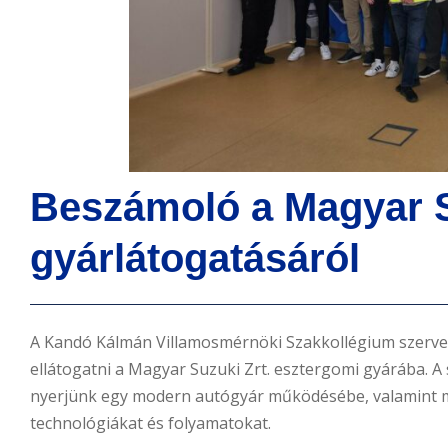
n
t
Beszámoló a Magyar Suzuki Zrt.
gyárlátogatásáról
A Kandó Kálmán Villamosmérnöki Szakkollégium szervez
ellátogatni a Magyar Suzuki Zrt. esztergomi gyárába. A 
nyerjünk egy modern autógyár működésébe, valamint m
technológiákat és folyamatokat.