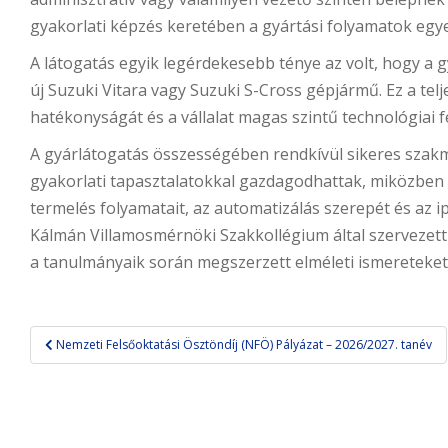
gyakorlati képzés keretében a gyártási folyamatok egye
A látogatás egyik legérdekesebb ténye az volt, hogy a 
új Suzuki Vitara vagy Suzuki S-Cross gépjármű. Ez a tel
hatékonyságát és a vállalat magas szintű technológiai f
A gyárlátogatás összességében rendkívül sikeres szak
gyakorlati tapasztalatokkal gazdagodhattak, miközben
termelés folyamatait, az automatizálás szerepét és az 
Kálmán Villamosmérnöki Szakkollégium által szervezett
a tanulmányaik során megszerzett elméleti ismereteket 
Bejegyzés
Nemzeti Felsőoktatási Ösztöndíj (NFÖ) Pályázat – 2026/2027. tanév
navigáció