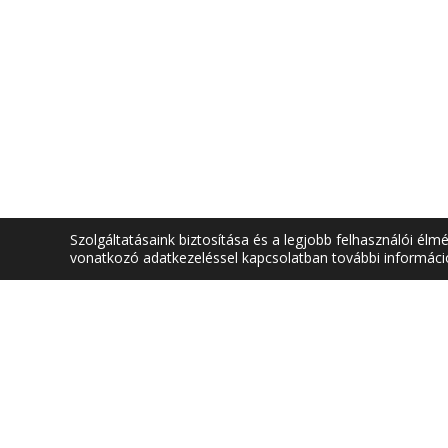
Szolgáltatásaink biztosítása és a legjobb felhasználói él
vonatkozó adatkezeléssel kapcsolatban további informác
SZÉKHELY
DÉKÁNI HIV