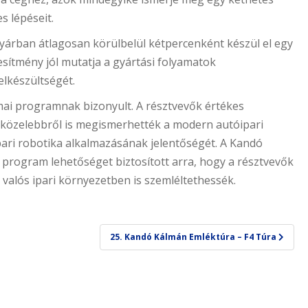
s lépéseit.
gyárban átlagosan körülbelül kétpercenként készül el egy
jesítmény jól mutatja a gyártási folyamatok
elkészültségét.
mai programnak bizonyult. A résztvevők értékes
 közelebbről is megismerhették a modern autóipari
ipari robotika alkalmazásának jelentőségét. A Kandó
 program lehetőséget biztosított arra, hogy a résztvevők
valós ipari környezetben is szemléltethessék.
25. Kandó Kálmán Emléktúra – F4 Túra