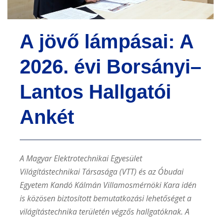
e
n
A jövő lámpásai: A
t
2026. évi Borsányi–
Lantos Hallgatói
Ankét
A Magyar Elektrotechnikai Egyesület
Világítástechnikai Társasága (VTT) és az Óbudai
Egyetem Kandó Kálmán Villamosmérnöki Kara idén
is közösen biztosított bemutatkozási lehetőséget a
világítástechnika területén végzős hallgatóknak. A