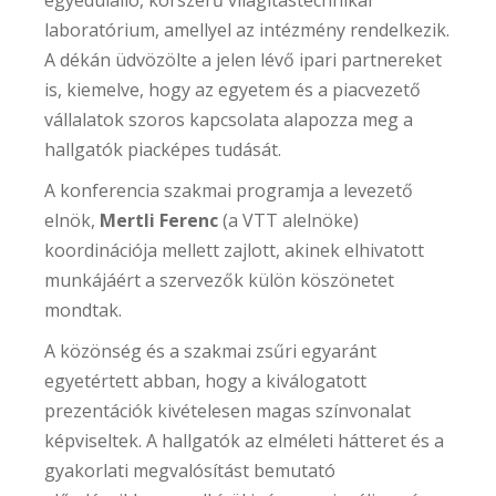
laboratórium, amellyel az intézmény rendelkezik.
A dékán üdvözölte a jelen lévő ipari partnereket
is, kiemelve, hogy az egyetem és a piacvezető
vállalatok szoros kapcsolata alapozza meg a
hallgatók piacképes tudását.
A konferencia szakmai programja a levezető
elnök,
Mertli Ferenc
(a VTT alelnöke)
koordinációja mellett zajlott, akinek elhivatott
munkájáért a szervezők külön köszönetet
mondtak.
A közönség és a szakmai zsűri egyaránt
egyetértett abban, hogy a kiválogatott
prezentációk kivételesen magas színvonalat
képviseltek. A hallgatók az elméleti hátteret és a
gyakorlati megvalósítást bemutató