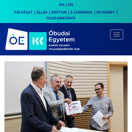
HU
|
EN
PÁLYÁZAT
|
ÁLLÁS
|
NEPTUN
|
E-LEARNING
|
INTRANET
|
TELEFONKÖNYV
S
k
TOGGLE
i
p
t
o
m
a
i
n
c
o
n
t