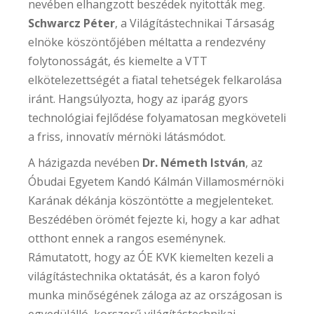
nevében elhangzott beszédek nyitották meg.
Schwarcz Péter
, a Világítástechnikai Társaság
elnöke köszöntőjében méltatta a rendezvény
folytonosságát, és kiemelte a VTT
elkötelezettségét a fiatal tehetségek felkarolása
iránt. Hangsúlyozta, hogy az iparág gyors
technológiai fejlődése folyamatosan megköveteli
a friss, innovatív mérnöki látásmódot.
A házigazda nevében
Dr. Németh István
, az
Óbudai Egyetem Kandó Kálmán Villamosmérnöki
Karának dékánja köszöntötte a megjelenteket.
Beszédében örömét fejezte ki, hogy a kar adhat
otthont ennek a rangos eseménynek.
Rámutatott, hogy az ÓE KVK kiemelten kezeli a
világítástechnika oktatását, és a karon folyó
munka minőségének záloga az az országosan is
egyedülálló, korszerű világítástechnikai