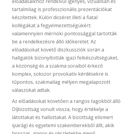
előadásaikhoz rendkívül igényes, vizuálisan és
tartalmilag is professzionális prezentációkat
készítettek. Külön dicséret illeti a fiatal
kollégákat a fegyelmezettségükért:
valamennyien mérnöki pontossággal tartották
be a rendelkezésre álló időkeretet. Az
előadásokat követő diszkussziók során a
hallgatók bizonyították igazi felkészültségüket,
a közönség és a szakma soraiból érkező
komplex, sokszor provokatív kérdésekre is
tűpontos, szakmailag mélyen megalapozott
válaszokat adtak.
Az előadásokat követően a rangos tagokból álló
Díjbizottság vonult vissza, hogy értékelje a
látottakat és hallottakat. A bizottság elismert
iparági és egyetemi szakemberekből állt, akik
hosszas, alapos és részletekbe menő