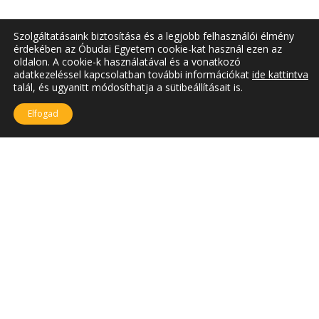
Szolgáltatásaink biztosítása és a legjobb felhasználói élmény
érdekében az Óbudai Egyetem cookie-kat használ ezen az
oldalon. A cookie-k használatával és a vonatkozó
adatkezeléssel kapcsolatban további információkat
ide kattintva
talál, és ugyanitt módosíthatja a sütibeállításait is.
Elfogad
SZÉKHELY