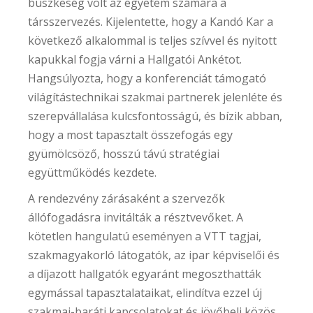
büszkeség volt az egyetem számára a
társszervezés. Kijelentette, hogy a Kandó Kar a
következő alkalommal is teljes szívvel és nyitott
kapukkal fogja várni a Hallgatói Ankétot.
Hangsúlyozta, hogy a konferenciát támogató
világítástechnikai szakmai partnerek jelenléte és
szerepvállalása kulcsfontosságú, és bízik abban,
hogy a most tapasztalt összefogás egy
gyümölcsöző, hosszú távú stratégiai
együttműködés kezdete.
A rendezvény zárásaként a szervezők
állófogadásra invitálták a résztvevőket. A
kötetlen hangulatú eseményen a VTT tagjai,
szakmagyakorló látogatók, az ipar képviselői és
a díjazott hallgatók egyaránt megoszthatták
egymással tapasztalataikat, elindítva ezzel új
szakmai-baráti kapcsolatokat és jövőbeli közös