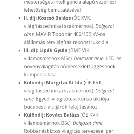
mesterséges intelligencia alapú vezérlési
lehetőség bemutatásával
II. díj: Koscsó Balázs
(ÓE KVK,
világítástechnikai szakmérnök).
Dolgozat
címe
: MAVIR Toponár 400/132 kV-os
alállomás térvilágítás rekonstrukciója
III. díj: Lipák Gyula
(BME VIK
villamosmérnök MSc).
Dolgozat címe
: LED-es
növényvilágítás hőmérsékletfüggésének
kompenzálása
Különdíj: Margitai Attila
(ÓE KVK,
világítástechnikai szakmérnök).
Dolgozat
címe
: Egyedi világítótest konstrukciója
budapesti aluljárók felújításához
Különdíj: Kovács Balázs
(ÓE KVK,
villamosmérnök BSc).
Dolgozat címe
:
Robbanásbiztos világítás tervezése ipari