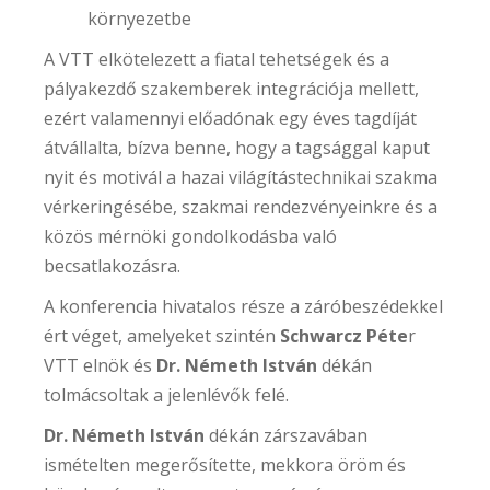
környezetbe
A VTT elkötelezett a fiatal tehetségek és a
pályakezdő szakemberek integrációja mellett,
ezért valamennyi előadónak egy éves tagdíját
átvállalta, bízva benne, hogy a tagsággal kaput
nyit és motivál a hazai világítástechnikai szakma
vérkeringésébe, szakmai rendezvényeinkre és a
közös mérnöki gondolkodásba való
becsatlakozásra.
A konferencia hivatalos része a záróbeszédekkel
ért véget, amelyeket szintén
Schwarcz Péte
r
VTT elnök és
Dr. Németh István
dékán
tolmácsoltak a jelenlévők felé.
Dr. Németh István
dékán zárszavában
ismételten megerősítette, mekkora öröm és