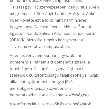
bemutatkozása. A MEE Világítástechnikai
Társaság (VTT) szervezésében idén június 19-én
megrendezett Borsányi–Lantos Hallgatói Ankét
hűen követte ezt a több mint harmincéves
hagyományt. Az eseménynek idén az Óbudai
Egyetem Kandó Kálmán Villamosmérnöki Kara
(ÓE KVK) biztosított méltó környezetet a
Tavaszmező utcai kampuszában.
A rendezvény nem csupán egy szakmai
konferencia, hanem a tudományos szféra, a
tehetséges diákság és a gazdasági-ipari
szereplők kulcsfontosságú találkozóhelye. Kiváló
alkalmat nyújtott arra, hogy a jövő
mérnökgenerációja közvetlenül is
bemutatkozhasson a szakmai közösségnek.
A konferenciát a szervezők és a vendéglátók