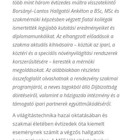
több mint három évtizedes múltra visszatekintő
Borsányi–Lantos Hallgatói Ankéton a BSc, MSc és
szakmérnöki képzésben végzett fiatal kollégák
ismertették legújabb kutatási eredményeiket és
diplomamunkáikat. Az elhangzott előadások a
szakma aktuális kihívásaira – köztük az ipari, a
köztéri és a speciális növényvilágítási rendszerek
korszerűsítésére – keresték a mérnöki
megoldásokat. Az alábbiakban részletes
összefoglalót olvashatnak a rendezvény szakmai
programjáról, a neves tagokból álló Díjbizottság
döntéseiről, valamint a házigazda intézmény és a
támogató ipari partnerek együttműködéséről.
A világítástechnika hazai oktatásában és
szakmai életében évtizedek óta kiemelt
eseménynek számít a végzős hallgatók