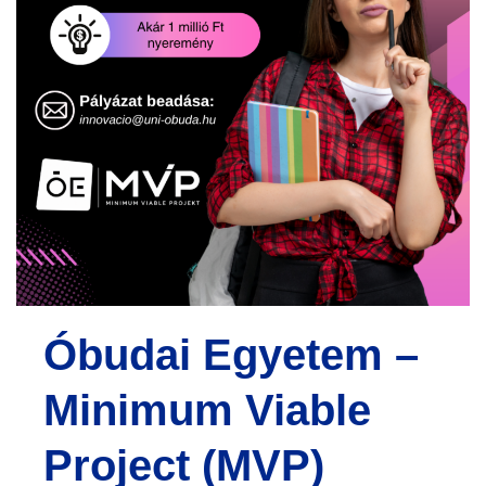
e
n
t
Óbudai Egyetem –
Minimum Viable
Project (MVP)