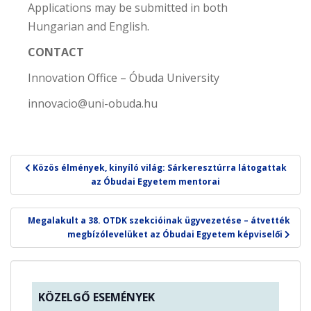
Applications may be submitted in both
Hungarian and English.
CONTACT
Innovation Office – Óbuda University
innovacio@uni-obuda.hu
Bejegyzés
Közös élmények, kinyíló világ: Sárkeresztúrra látogattak
navigáció
az Óbudai Egyetem mentorai
Megalakult a 38. OTDK szekcióinak ügyvezetése – átvették
megbízólevelüket az Óbudai Egyetem képviselői
KÖZELGŐ ESEMÉNYEK