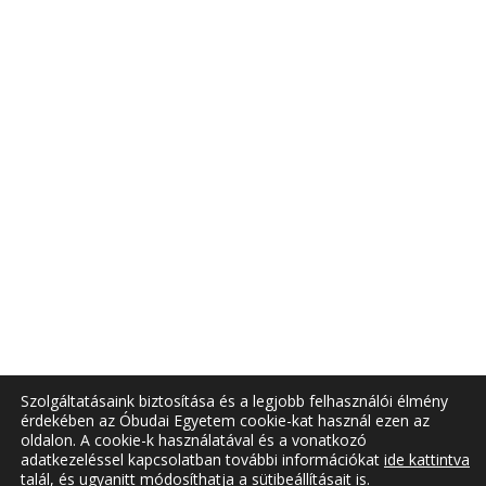
Szolgáltatásaink biztosítása és a legjobb felhasználói élmény
érdekében az Óbudai Egyetem cookie-kat használ ezen az
oldalon. A cookie-k használatával és a vonatkozó
adatkezeléssel kapcsolatban további információkat
ide kattintva
talál, és ugyanitt módosíthatja a sütibeállításait is.