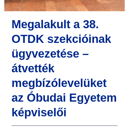
e
n
Megalakult a 38.
t
OTDK szekcióinak
ügyvezetése –
átvették
megbízólevelüket
az Óbudai Egyetem
képviselői