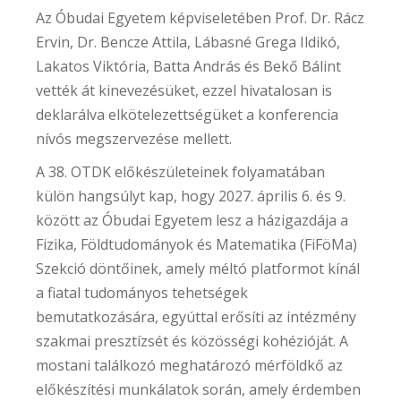
Az Óbudai Egyetem képviseletében Prof. Dr. Rácz
Ervin, Dr. Bencze Attila, Lábasné Grega Ildikó,
Lakatos Viktória, Batta András és Bekő Bálint
vették át kinevezésüket, ezzel hivatalosan is
deklarálva elkötelezettségüket a konferencia
nívós megszervezése mellett.
A 38. OTDK előkészületeinek folyamatában
külön hangsúlyt kap, hogy 2027. április 6. és 9.
között az Óbudai Egyetem lesz a házigazdája a
Fizika, Földtudományok és Matematika (FiFöMa)
Szekció döntőinek, amely méltó platformot kínál
a fiatal tudományos tehetségek
bemutatkozására, egyúttal erősíti az intézmény
szakmai presztízsét és közösségi kohézióját. A
mostani találkozó meghatározó mérföldkő az
előkészítési munkálatok során, amely érdemben