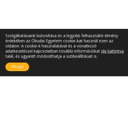
Szolgáltatásaink biztosítása és a legjobb felhasználói élmény
érdekében az Óbudai Egyetem cookie-kat használ ezen az
oldalon. A cookie-k használatával és a vonatkozó
adatkezeléssel kapcsolatban további információkat
ide kattintva
talál, és ugyanitt módosíthatja a sütibeállításait is.
Elfogad