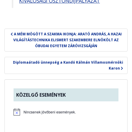
KIVÁLÓSÁGI ÖSZTÖNDÍJPÁLYÁZAT
Bejegyzés
A MÉM MÖGÖTT A SZAKMA IKONJA: ARATÓ ANDRÁS, A HAZAI
navigáció
VILÁGÍTÁSTECHNIKA ELISMERT SZAKEMBERE ELNÖKÖLT AZ
ÓBUDAI EGYETEM ZÁRÓVIZSGÁJÁN
Diplomaátadó ünnepség a Kandó Kálmán Villamosmérnöki
Karon
KÖZELGŐ ESEMÉNYEK
Nincsenek jövőbeni események.