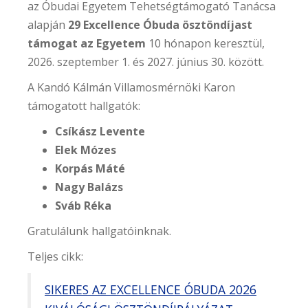
az Óbudai Egyetem Tehetségtámogató Tanácsa
alapján
29 Excellence Óbuda ösztöndíjast
támogat az Egyetem
10 hónapon keresztül,
2026. szeptember 1. és 2027. június 30. között.
A Kandó Kálmán Villamosmérnöki Karon
támogatott hallgatók:
Csíkász Levente
Elek Mózes
Korpás Máté
Nagy Balázs
Sváb Réka
Gratulálunk hallgatóinknak.
Teljes cikk:
SIKERES AZ EXCELLENCE ÓBUDA 2026