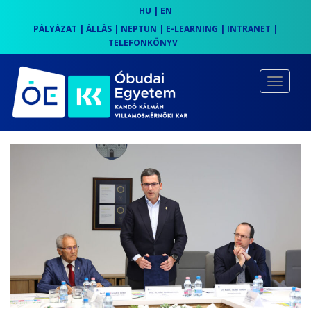
HU
|
EN
PÁLYÁZAT
|
ÁLLÁS
|
NEPTUN
|
E-LEARNING
|
INTRANET
|
TELEFONKÖNYV
S
k
TOGGLE
i
p
t
o
m
a
i
n
c
o
n
t