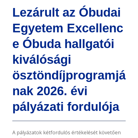
e
Lezárult az Óbudai
n
t
Egyetem Excellenc
e Óbuda hallgatói
kiválósági
ösztöndíjprogramjá
nak 2026. évi
pályázati fordulója
A pályázatok kétfordulós értékelését követően