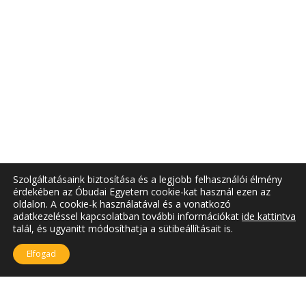
Szolgáltatásaink biztosítása és a legjobb felhasználói élmény
érdekében az Óbudai Egyetem cookie-kat használ ezen az
oldalon. A cookie-k használatával és a vonatkozó
adatkezeléssel kapcsolatban további információkat
ide kattintva
talál, és ugyanitt módosíthatja a sütibeállításait is.
Elfogad