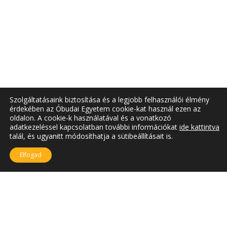
Szolgáltatásaink biztosítása és a legjobb felhasználói élmény
érdekében az Óbudai Egyetem cookie-kat használ ezen az
oldalon. A cookie-k használatával és a vonatkozó
adatkezeléssel kapcsolatban további információkat
ide kattintva
talál, és ugyanitt módosíthatja a sütibeállításait is.
Elfogad