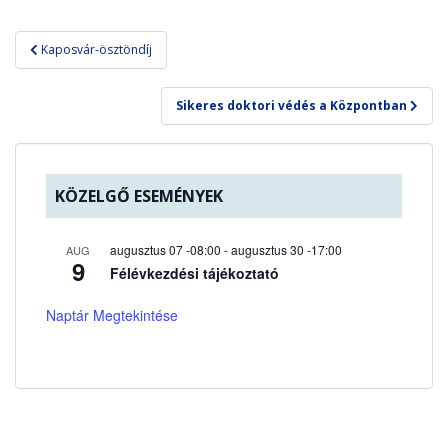
Bejegyzés
Kaposvár-ösztöndíj
navigáció
Sikeres doktori védés a Központban
KÖZELGŐ ESEMÉNYEK
augusztus 07 -08:00
-
augusztus 30 -17:00
AUG
9
Félévkezdési tájékoztató
Naptár Megtekintése