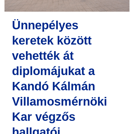
e
n
Ünnepélyes
t
keretek között
vehették át
diplomájukat a
Kandó Kálmán
Villamosmérnöki
Kar végzős
hallgatói