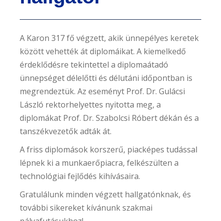
A Karon 317 fő végzett, akik ünnepélyes keretek
között vehették át diplomáikat. A kiemelkedő
érdeklődésre tekintettel a diplomaátadó
ünnepséget délelőtti és délutáni időpontban is
megrendeztük. Az eseményt Prof. Dr. Gulácsi
László rektorhelyettes nyitotta meg, a
diplomákat Prof. Dr. Szabolcsi Róbert dékán és a
tanszékvezetők adták át.
A friss diplomások korszerű, piacképes tudással
lépnek ki a munkaerőpiacra, felkészülten a
technológiai fejlődés kihívásaira.
Gratulálunk minden végzett hallgatónknak, és
további sikereket kívánunk szakmai
pályafutásukhoz!