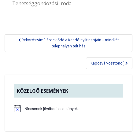
Tehetséggondozási Iroda
Bejegyzés
Rekordszámú érdeklődő a Kandó nyílt napjain – mindkét
navigáció
telephelyen telt ház
Kaposvár-ösztöndíj
KÖZELGŐ ESEMÉNYEK
Nincsenek jövőbeni események.