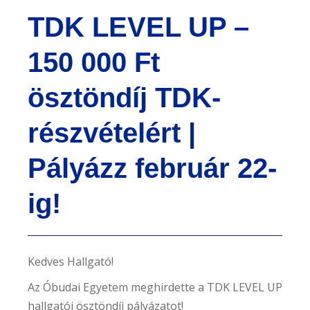
e
TDK LEVEL UP –
n
t
150 000 Ft
ösztöndíj TDK-
részvételért |
Pályázz február 22-
ig!
Kedves Hallgató!
Az Óbudai Egyetem meghirdette a TDK LEVEL UP
hallgatói ösztöndíj pályázatot!