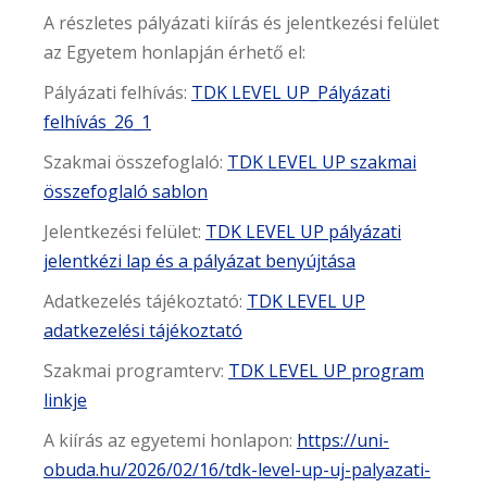
A részletes pályázati kiírás és jelentkezési felület
az Egyetem honlapján érhető el:
Pályázati felhívás:
TDK LEVEL UP_Pályázati
felhívás_26_1
Szakmai összefoglaló:
TDK LEVEL UP szakmai
összefoglaló sablon
Jelentkezési felület:
TDK LEVEL UP pályázati
jelentkézi lap és a pályázat benyújtása
Adatkezelés tájékoztató:
TDK LEVEL UP
adatkezelési tájékoztató
Szakmai programterv:
TDK LEVEL UP program
linkje
A kiírás az egyetemi honlapon:
https://uni-
obuda.hu/2026/02/16/tdk-level-up-uj-palyazati-