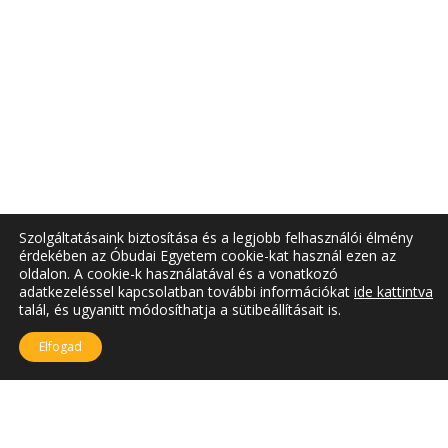
Szolgáltatásaink biztosítása és a legjobb felhasználói élmény
érdekében az Óbudai Egyetem cookie-kat használ ezen az
oldalon. A cookie-k használatával és a vonatkozó
adatkezeléssel kapcsolatban további információkat
ide kattintva
talál, és ugyanitt módosíthatja a sütibeállításait is.
Elfogad