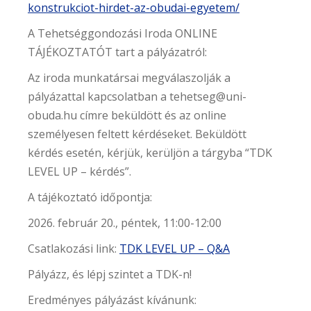
konstrukciot-hirdet-az-obudai-egyetem/
A Tehetséggondozási Iroda ONLINE
TÁJÉKOZTATÓT tart a pályázatról:
Az iroda munkatársai megválaszolják a
pályázattal kapcsolatban a tehetseg@uni-
obuda.hu címre beküldött és az online
személyesen feltett kérdéseket. Beküldött
kérdés esetén, kérjük, kerüljön a tárgyba “TDK
LEVEL UP – kérdés”.
A tájékoztató időpontja:
2026. február 20., péntek, 11:00-12:00
Csatlakozási link:
TDK LEVEL UP – Q&A
Pályázz, és lépj szintet a TDK-n!
Eredményes pályázást kívánunk: