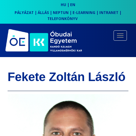
HU
|
EN
PÁLYÁZAT
|
ÁLLÁS
|
NEPTUN
|
E-LEARNING
|
INTRANET
|
TELEFONKÖNYV
S
k
TOGGLE
i
p
t
o
Fekete Zoltán László
m
a
i
n
c
o
n
t