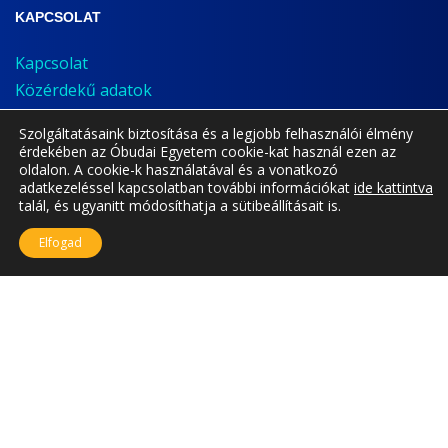
KAPCSOLAT
Kapcsolat
Közérdekű adatok
Bejelentés
Szolgáltatásaink biztosítása és a legjobb felhasználói élmény
Adatvédelem
érdekében az Óbudai Egyetem cookie-kat használ ezen az
Cookie nyilatkozat
oldalon. A cookie-k használatával és a vonatkozó
adatkezeléssel kapcsolatban további információkat
ide kattintva
talál, és ugyanitt módosíthatja a sütibeállításait is.
Elfogad
A jelenlegi oldal frissítve: 2023.07.03.