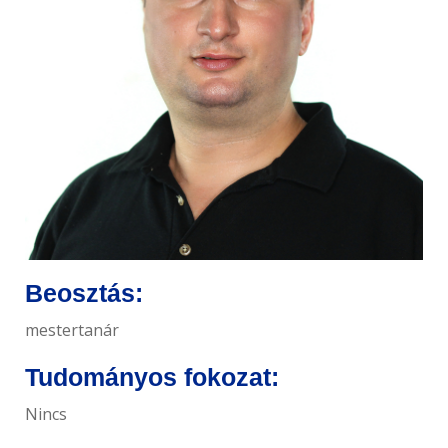
e
n
t
Beosztás:
mestertanár
Tudományos fokozat:
Nincs