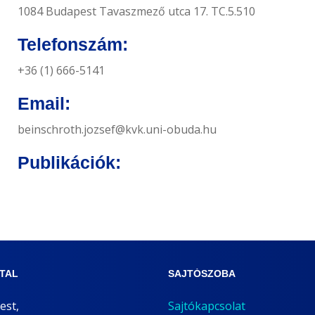
1084 Budapest Tavaszmező utca 17. TC.5.510
Telefonszám:
+36 (1) 666-5141
Email:
beinschroth.jozsef@kvk.uni-obuda.hu
Publikációk:
ATAL
SAJTÓSZOBA
est,
Sajtókapcsolat