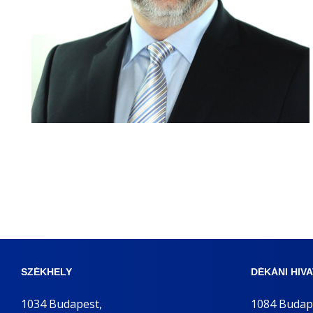
n
t
SZÉKHELY
DÉKÁNI HIV
1034 Budapest,
1084 Budap