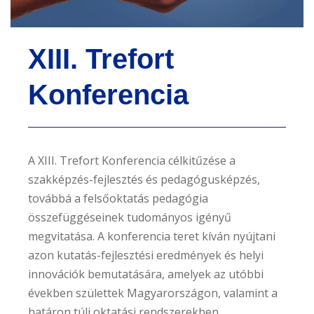
e
n
XIII. Trefort
t
Konferencia
A XIII. Trefort Konferencia célkitűzése a
szakképzés-fejlesztés és pedagógusképzés,
továbbá a felsőoktatás pedagógia
összefüggéseinek tudományos igényű
megvitatása. A konferencia teret kíván nyújtani
azon kutatás-fejlesztési eredmények és helyi
innovációk bemutatására, amelyek az utóbbi
években születtek Magyarországon, valamint a
határon túli oktatási rendszerekben.