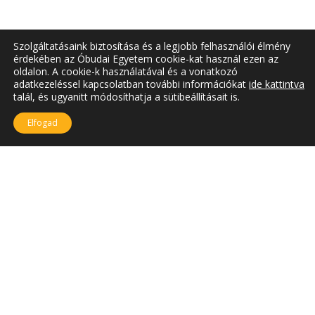
Szolgáltatásaink biztosítása és a legjobb felhasználói élmény
érdekében az Óbudai Egyetem cookie-kat használ ezen az
oldalon. A cookie-k használatával és a vonatkozó
adatkezeléssel kapcsolatban további információkat
ide kattintva
talál, és ugyanitt módosíthatja a sütibeállításait is.
Elfogad
SZÉKHELY