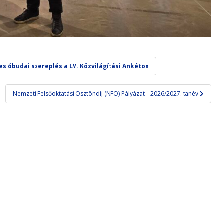
s óbudai szereplés a LV. Közvilágítási Ankéton
Nemzeti Felsőoktatási Ösztöndíj (NFÖ) Pályázat – 2026/2027. tanév