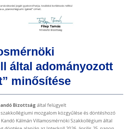
ll által adományozott
t” minősítése
landó Bizottság
által felügyelt
r szakkollégiumi mozgalom közgyűlése és döntéshozó
n a Kandó Kálmán Villamosmérnöki Szakkollégium által
g döntése alapján az Interkoll 2026. április 25. napon