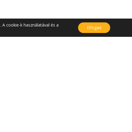
. A cookie-k használatával és a
Elfogad
KAPCSOLAT
Kapcsolat
Közérdekű adatok
Bejelentés
Adatvédelem
Cookie nyilatkozat