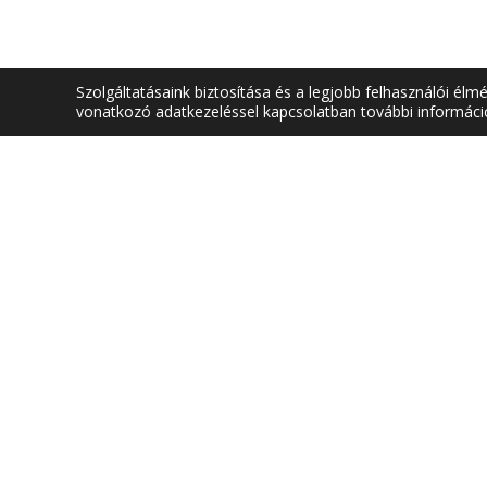
Szolgáltatásaink biztosítása és a legjobb felhasználói él
vonatkozó adatkezeléssel kapcsolatban további informác
SZÉKHELY
DÉKÁNI HIV
1034 Budapest,
1084 Budap
Bécsi út 96/B
Tavaszmező 
Telefon: +36 (1) 666-5603
Telefon: +3