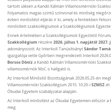
tartott ülésén a Kandó Kálmán Villamosmérnöki Szakko
folyamatos magas szintű színvonal és minőség megőr
évben minősítést eljárás ír ki, amely a fentiekben felsor
minősített szakkollégiumok a Szakkollégiumok Egyeztet
Ennek értelmében a Szakkollégiumok Egyeztető Fórum
Szakkollégium
részére
2026. július 1. napjától 2027. 
adományozott. Az Interkoll Tanúsítványt
Sándor Tamá
igazgatója vette Győrben megrendezett Interkoll 2026.
Borsos Döníz
a Kandó Kálmán Villamosmérnöki Szakkol
villamosmérnök MsC-s hallgató is.
Az Interkoll Minősítő Bizottságának 2026.05.25-én meg
Villamosmérnöki Szakkollégium 2015. 10.20-i
SZMSZ
-ét
Óbudai Egyetem szabályzatai alapján.
Az Interkoll minősítést az Óbudai Egyetemen először 
meg.