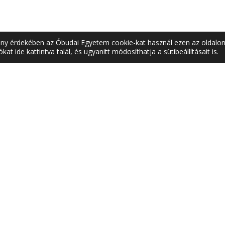
mény érdekében az Óbudai Egyetem cookie-kat használ ezen az oldalon
iókat
ide kattintva
talál, és ugyanitt módosíthatja a sütibeállításait is.
ATAL
SAJTÓSZOBA
est,
Sajtókapcsolat
utca 17 I. emelet
Sajtófigyelő
6 (1) 666-5101
Hírmondó
Videótár