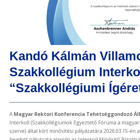
n
t
Kandó Kálmán Villamosmérnöki
Szakkollégium Interko
“Szakkollégiumi Ígére
A
Magyar Rektori Konferencia Tehetséggondozó Ál
Interkoll (Szakkollégiumok Egyeztető Fóruma a magya
szerve) által kiírt minősítési pályázatára 2026.03.15-é
beadott pályázata alapján az Interkoll Minősítő Bizottsá