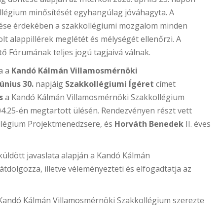
llégium minősítését egyhangúlag jóváhagyta. A
zése érdekében a szakkollégiumi mozgalom minden
olt alappillérek meglétét és mélységét ellenőrzi. A
ő Fórumának teljes jogú tagjaivá válnak.
a a
Kandó Kálmán Villamosmérnöki
június 30.
napjáig
Szakkollégiumi Ígéret
címet
s
a Kandó Kálmán Villamosmérnöki Szakkollégium
04.25-én megtartott ülésén. Rendezvényen részt vett
légium Projektmenedzsere, és
Horváth Benedek
II. éves
küldött javaslata alapján a Kandó Kálmán
 átdolgozza, illetve véleményezteti és elfogadtatja az
a Kandó Kálmán Villamosmérnöki Szakkollégium szerezte