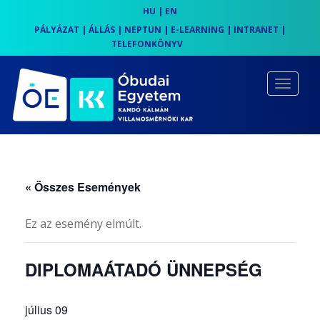
HU
|
EN
PÁLYÁZAT
|
ÁLLÁS
|
NEPTUN
|
E-LEARNING
|
INTRANET
|
TELEFONKÖNYV
S
k
TOGGLE
i
p
t
o
m
« Összes Események
a
i
Ez az esemény elmúlt.
n
c
DIPLOMAÁTADÓ ÜNNEPSÉG
o
n
július 09
t