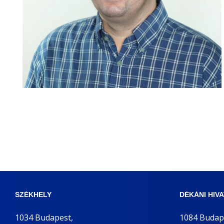
n
t
SZÉKHELY
DÉKÁNI HIV
1034 Budapest,
1084 Budap