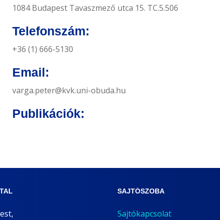
1084 Budapest Tavaszmező utca 15. TC.5.506
Telefonszám:
+36 (1) 666-5130
Email:
varga.peter@kvk.uni-obuda.hu
Publikációk:
ATAL
SAJTÓSZOBA
est,
Sajtókapcsolat