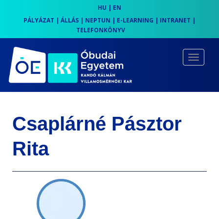
HU
|
EN
PÁLYÁZAT
|
ÁLLÁS
|
NEPTUN
|
E-LEARNING
|
INTRANET
|
TELEFONKÖNYV
S
k
TOGGLE
i
p
t
o
Csaplárné Pásztor
m
a
Rita
i
n
c
o
n
t