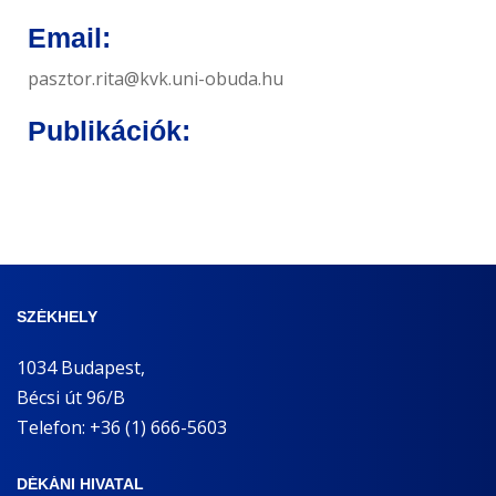
Email:
pasztor.rita@kvk.uni-obuda.hu
Publikációk:
SZÉKHELY
1034 Budapest,
Bécsi út 96/B
Telefon: +36 (1) 666-5603
DÉKÁNI HIVATAL