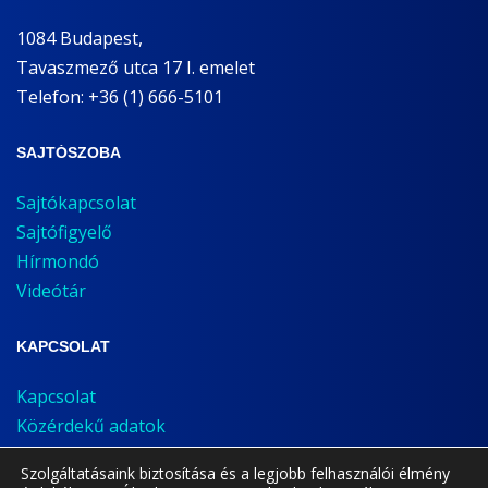
1084 Budapest,
Tavaszmező utca 17 I. emelet
Telefon: +36 (1) 666-5101
SAJTÓSZOBA
Sajtókapcsolat
Sajtófigyelő
Hírmondó
Videótár
KAPCSOLAT
Kapcsolat
Közérdekű adatok
Bejelentés
Szolgáltatásaink biztosítása és a legjobb felhasználói élmény
Adatvédelem