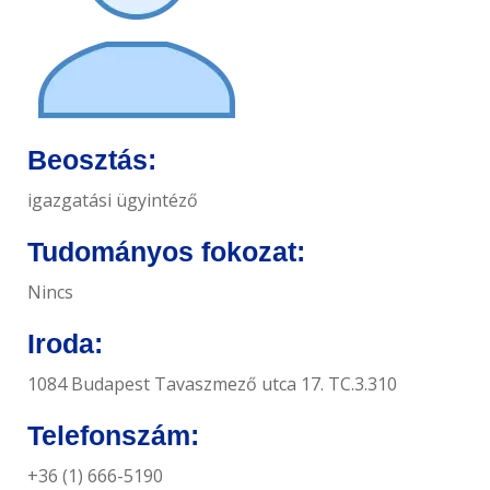
e
n
t
Beosztás:
igazgatási ügyintéző
Tudományos fokozat:
Nincs
Iroda:
1084 Budapest Tavaszmező utca 17. TC.3.310
Telefonszám:
+36 (1) 666-5190