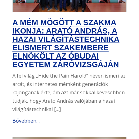
e
n
A MÉM MÖGÖTT A SZAKMA
t
IKONJA: ARATÓ ANDRÁS, A
HAZAI VILÁGÍTÁSTECHNIKA
ELISMERT SZAKEMBERE
ELNÖKÖLT AZ ÓBUDAI
EGYETEM ZÁRÓVIZSGÁJÁN
A fél világ „Hide the Pain Harold” néven ismeri az
arcát, és internetes mémként generációk
rajonganak érte, ám azt már sokkal kevesebben
tudják, hogy Arató András valójában a hazai
világítástechnikai […]
Bővebben…