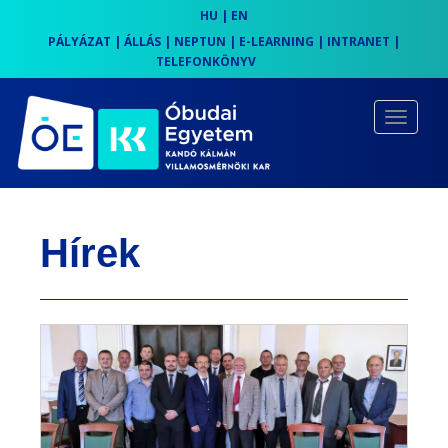
HU
|
EN
PÁLYÁZAT
|
ÁLLÁS
|
NEPTUN
|
E-LEARNING
|
INTRANET
|
TELEFONKÖNYV
S
k
TOGGLE
i
p
t
o
Hírek
m
a
i
n
c
o
n
t