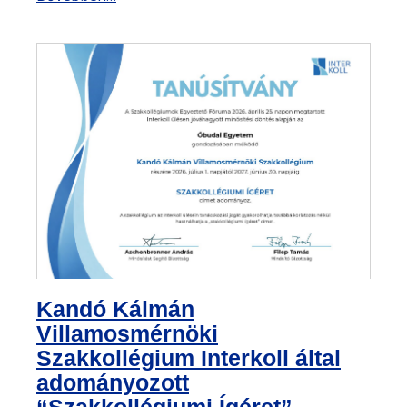
Kandó Kálmán
Villamosmérnöki
Szakkollégium Interkoll által
adományozott
“Szakkollégiumi Ígéret”