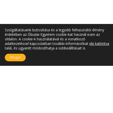
Szolgáltatásaink biztosítása és a legjobb felhasználói élmény
érdekében az Óbudai Egyetem cookie-kat használ ezen az
oldalon. A cookie-k használatával és a vonatkozó
adatkezeléssel kapcsolatban további információkat
ide kattintva
talál, és ugyanitt módosíthatja a sütibeállításait is.
Elfogad